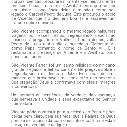
coroas ibéricas procuraram manter-se neutras entre
os dois Papas, mas o de Avinhão esforçou-se por
conquistar a obediência delas e mandou como seu
legado o Cardeal Pedro de Luna. Este procurou o apoio
de Vicente, que lho deu em boa fé e escreveu um
tratado sobre o cisma.
São Vicente acompanhou o mesmo legado nalgumas
viagens por esses reinos, regressando depois ao
ensino e à pregação em Valência. Pouco depois, volta
Pedro de Luna a Avinhão e sucede a Clemente VII
como Papa, tomando o nome de Bento XIII. E é
reclamada a presença de Vicente em Avinhão, onde
passa uns anos.
São Vicente Ferrer foi um santo religioso dominicano,
grande pregador e fiel ao carisma. Ele pregava sobre a
segunda vinda de Jesus, o Juízo Final, mas de uma
maneira que provocava uma conversão nas pessoas.
Sua pregação, Deus a confirmava com sinais, milagres
e conversões.
Um homem de penitência, da verdade, da esperança,
que semeava a unidade e essa expectativa do Senhor
que voltará.
Vicente pôde contribuir para a eleição do Papa e pôde
deixar bem claro, pela sua vida, que a Palavra de Deus
precisa ser anunciada com o espírito e com uma vida a
serviço da verdade e da Igreja.