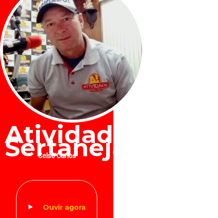
Atividade
Sertaneja
Celso Carlos
Ouvir agora