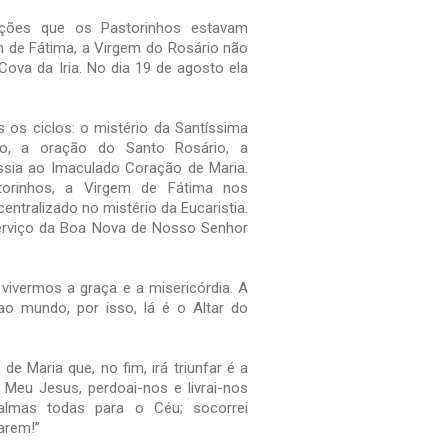
ições que os Pastorinhos estavam
de Fátima, a Virgem do Rosário não
Cova da Iria. No dia 19 de agosto ela
 os ciclos: o mistério da Santíssima
ão, a oração do Santo Rosário, a
sia ao Imaculado Coração de Maria.
torinhos, a Virgem de Fátima nos
entralizado no mistério da Eucaristia.
rviço da Boa Nova de Nosso Senhor
vivermos a graça e a misericórdia. A
o mundo, por isso, lá é o Altar do
e Maria que, no fim, irá triunfar é a
Ó Meu Jesus, perdoai-nos e livrai-nos
almas todas para o Céu; socorrei
arem!”