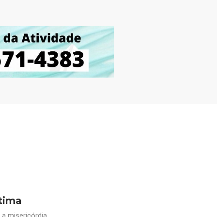
tima
a misericórdia.