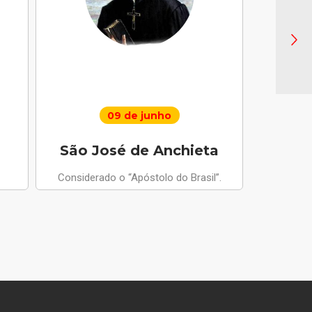
09 de junho
São José de Anchieta
Santo 
Considerado o “Apóstolo do Brasil”.
Anjo da Paz
apariçõ
compus
m