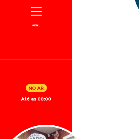
MENU
NO AR
Até as 08:00