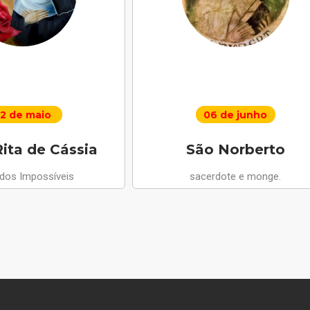
2 de maio
06 de junho
ita de Cássia
São Norberto
 dos Impossíveis
sacerdote e monge.