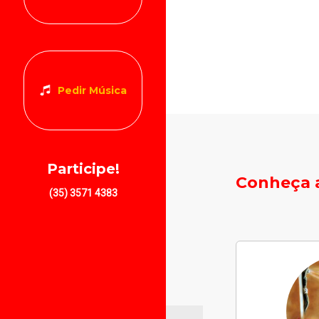
Pedir Música
Participe!
Conheça a
(35) 3571 4383