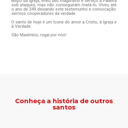
Bispo da Igreja, viveu seu magistério e serviço à Palavra
sob ataques, mas não conseguiram matá-lo. Viveu até
o ano de 349 deixando este testemunho e convocação:
sermos cooperadores da verdade.
O santo de hoje é um ícone do amor a Cristo, à Igreja e
à Verdade.
São Maximino, rogai por nós!
Conheça a história de outros
santos