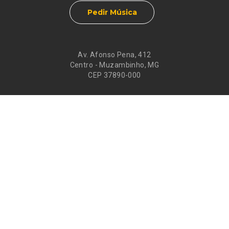
Pedir Música
Av. Afonso Pena, 412
Centro - Muzambinho, MG
CEP 37890-000
Eventos
Galeria de
Recados
Santos do Dia
Atendimento