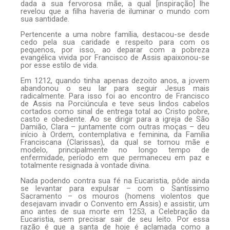
dada a sua fervorosa mãe, a qual [inspiração] lhe
revelou que a filha haveria de iluminar o mundo com
sua santidade.
Pertencente a uma nobre família, destacou-se desde
cedo pela sua caridade e respeito para com os
pequenos, por isso, ao deparar com a pobreza
evangélica vivida por Francisco de Assis apaixonou-se
por esse estilo de vida.
Em 1212, quando tinha apenas dezoito anos, a jovem
abandonou o seu lar para seguir Jesus mais
radicalmente. Para isso foi ao encontro de Francisco
de Assis na Porciúncula e teve seus lindos cabelos
cortados como sinal de entrega total ao Cristo pobre,
casto e obediente. Ao se dirigir para a igreja de São
Damião, Clara – juntamente com outras moças – deu
início à Ordem, contemplativa e feminina, da Família
Franciscana (Clarissas), da qual se tornou mãe e
modelo, principalmente no longo tempo de
enfermidade, período em que permaneceu em paz e
totalmente resignada à vontade divina.
Nada podendo contra sua fé na Eucaristia, pôde ainda
se levantar para expulsar – com o Santíssimo
Sacramento – os mouros (homens violentos que
desejavam invadir o Convento em Assis) e assistir, um
ano antes de sua morte em 1253, a Celebração da
Eucaristia, sem precisar sair de seu leito. Por essa
razão é que a santa de hoje é aclamada como a