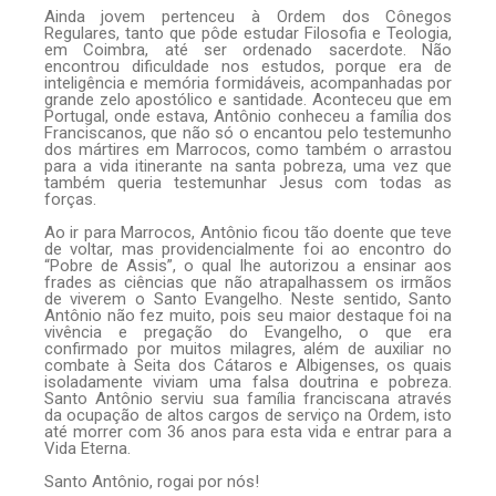
Ainda jovem pertenceu à Ordem dos Cônegos
Regulares, tanto que pôde estudar Filosofia e Teologia,
em Coimbra, até ser ordenado sacerdote. Não
encontrou dificuldade nos estudos, porque era de
inteligência e memória formidáveis, acompanhadas por
grande zelo apostólico e santidade. Aconteceu que em
Portugal, onde estava, Antônio conheceu a família dos
Franciscanos, que não só o encantou pelo testemunho
dos mártires em Marrocos, como também o arrastou
para a vida itinerante na santa pobreza, uma vez que
também queria testemunhar Jesus com todas as
forças.
Ao ir para Marrocos, Antônio ficou tão doente que teve
de voltar, mas providencialmente foi ao encontro do
“Pobre de Assis”, o qual lhe autorizou a ensinar aos
frades as ciências que não atrapalhassem os irmãos
de viverem o Santo Evangelho. Neste sentido, Santo
Antônio não fez muito, pois seu maior destaque foi na
vivência e pregação do Evangelho, o que era
confirmado por muitos milagres, além de auxiliar no
combate à Seita dos Cátaros e Albigenses, os quais
isoladamente viviam uma falsa doutrina e pobreza.
Santo Antônio serviu sua família franciscana através
da ocupação de altos cargos de serviço na Ordem, isto
até morrer com 36 anos para esta vida e entrar para a
Vida Eterna.
Santo Antônio, rogai por nós!