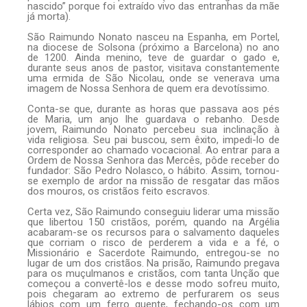
nascido” porque foi extraído vivo das entranhas da mãe
já morta).
São Raimundo Nonato nasceu na Espanha, em Portel,
na diocese de Solsona (próximo a Barcelona) no ano
de 1200. Ainda menino, teve de guardar o gado e,
durante seus anos de pastor, visitava constantemente
uma ermida de São Nicolau, onde se venerava uma
imagem de Nossa Senhora de quem era devotíssimo.
Conta-se que, durante as horas que passava aos pés
de Maria, um anjo lhe guardava o rebanho. Desde
jovem, Raimundo Nonato percebeu sua inclinação à
vida religiosa. Seu pai buscou, sem êxito, impedi-lo de
corresponder ao chamado vocacional. Ao entrar para a
Ordem de Nossa Senhora das Mercês, pôde receber do
fundador: São Pedro Nolasco, o hábito. Assim, tornou-
se exemplo de ardor na missão de resgatar das mãos
dos mouros, os cristãos feito escravos.
Certa vez, São Raimundo conseguiu liderar uma missão
que libertou 150 cristãos, porém, quando na Argélia
acabaram-se os recursos para o salvamento daqueles
que corriam o risco de perderem a vida e a fé, o
Missionário e Sacerdote Raimundo, entregou-se no
lugar de um dos cristãos. Na prisão, Raimundo pregava
para os muçulmanos e cristãos, com tanta Unção que
começou a convertê-los e desse modo sofreu muito,
pois chegaram ao extremo de perfurarem os seus
lábios com um ferro quente, fechando-os com um