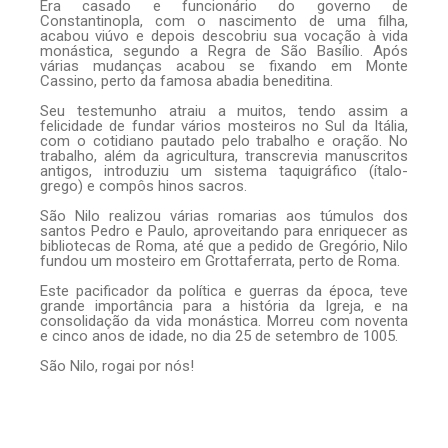
Era casado e funcionário do governo de
Constantinopla, com o nascimento de uma filha,
acabou viúvo e depois descobriu sua vocação à vida
monástica, segundo a Regra de São Basílio. Após
várias mudanças acabou se fixando em Monte
Cassino, perto da famosa abadia beneditina.
Seu testemunho atraiu a muitos, tendo assim a
felicidade de fundar vários mosteiros no Sul da Itália,
com o cotidiano pautado pelo trabalho e oração. No
trabalho, além da agricultura, transcrevia manuscritos
antigos, introduziu um sistema taquigráfico (ítalo-
grego) e compôs hinos sacros.
São Nilo realizou várias romarias aos túmulos dos
santos Pedro e Paulo, aproveitando para enriquecer as
bibliotecas de Roma, até que a pedido de Gregório, Nilo
fundou um mosteiro em Grottaferrata, perto de Roma.
Este pacificador da política e guerras da época, teve
grande importância para a história da Igreja, e na
consolidação da vida monástica. Morreu com noventa
e cinco anos de idade, no dia 25 de setembro de 1005.
São Nilo, rogai por nós!