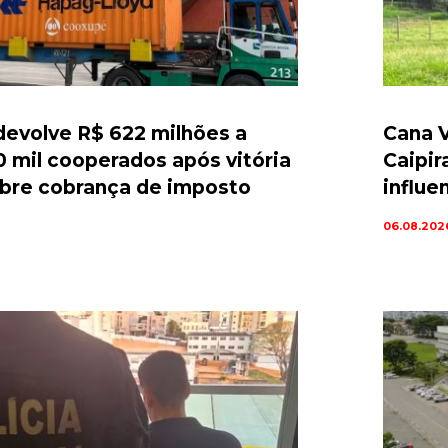
evolve R$ 622 milhões a
Cana V
0 mil cooperados após vitória
Caipir
sobre cobrança de imposto
influe
06.08.202