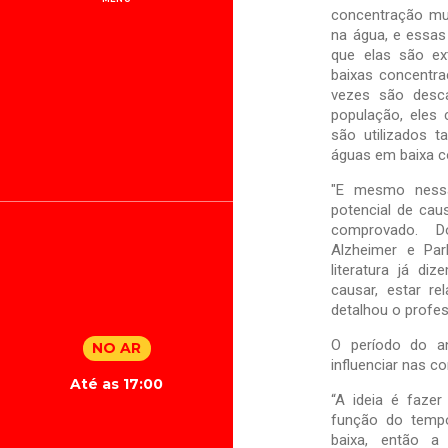
concentração mu
na água, e essas
que elas são ex
baixas concentra
vezes são desca
população, eles
são utilizados 
águas em baixa co
"E mesmo nessa
potencial de cau
comprovado. D
Alzheimer e Park
literatura já d
causar, estar re
detalhou o profes
O período do a
NO AR
influenciar nas co
Até as 17:00
“A ideia é faze
função do temp
baixa, então a