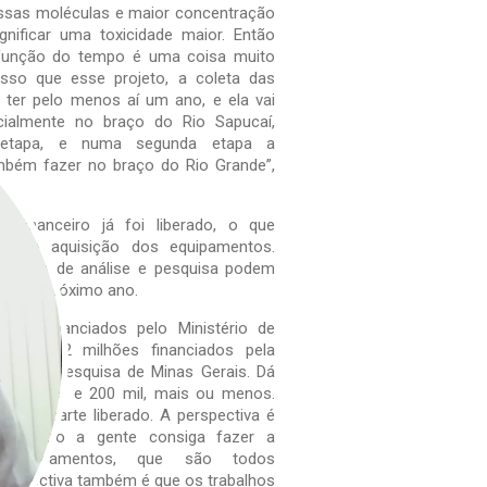
ssas moléculas e maior concentração
nificar uma toxicidade maior. Então
 função do tempo é uma coisa muito
isso que esse projeto, a coleta das
i ter pelo menos aí um ano, e ela vai
icialmente no braço do Rio Sapucaí,
 etapa, e numa segunda etapa a
mbém fazer no braço do Rio Grande”,
o financeiro já foi liberado, o que
eçar a aquisição dos equipamentos.
abalhos de análise e pesquisa podem
cio do próximo ano.
hões financiados pelo Ministério de
a e R$ 2 milhões financiados pela
aro à Pesquisa de Minas Gerais. Dá
6 milhões e 200 mil, mais ou menos.
oi em parte liberado. A perspectiva é
l do ano a gente consiga fazer a
s equipamentos, que são todos
perspectiva também é que os trabalhos