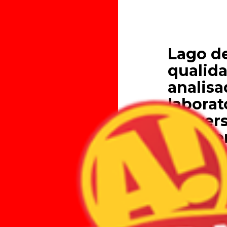
Lago de
qualid
analisa
laborat
Univer
de Alfe
08.05.2025
A expectativa
sejam adquirid