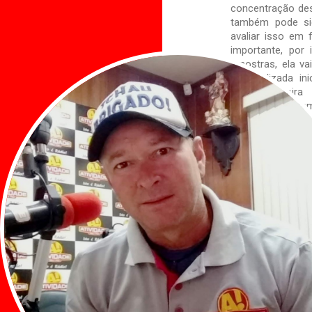
concentração de
também pode sig
avaliar isso em
importante, por 
amostras, ela va
ser realizada in
numa primeira
perspectiva é ta
disse.
Parte do recurs
possibilita com
Com isso, os tr
começar já no iní
“São R$ 4,2 mil
Minas e Energi
Fundação de Amp
um total de R$ 
Esse recurso já f
que até o fina
aquisição do
importados. E a 