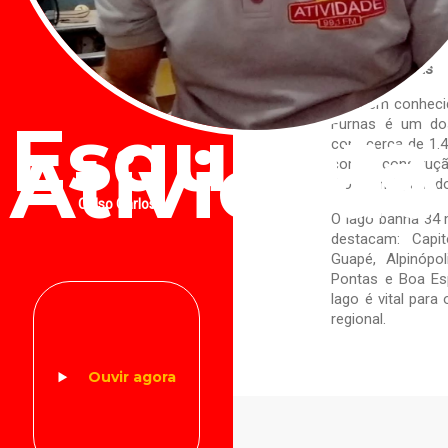
sejam iniciados
Eduardo.
Lago de Furnas
Também conhecid
Esquenta
Furnas é um dos 
com cerca de 1.4
Atividade
com a construção
Rio Grande, um do
Celso Carlos
O lago banha 34 m
destacam: Capit
Guapé, Alpinópo
Pontas e Boa Esp
lago é vital para
regional.
Ouvir agora