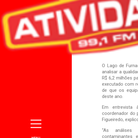
O Lago de Furnas
analisar a qualid
R$ 6,2 milhões pa
executado com re
de que os equip
deste ano.
Em entrevista 
coordenador do p
Figueiredo, expli
“As análises
contaminantes 
MENU