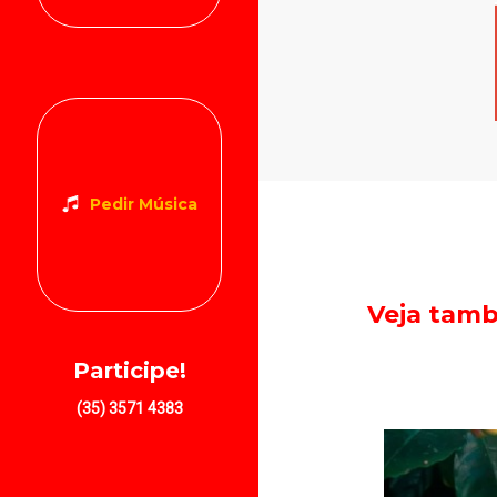
Pedir Música
Veja tam
Participe!
(35) 3571 4383