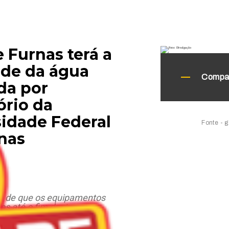
 Furnas terá a
ade da água
Compar
da por
ório da
sidade Federal
Fonte - 
nas
 é de que os equipamentos
os até o fim deste ano.