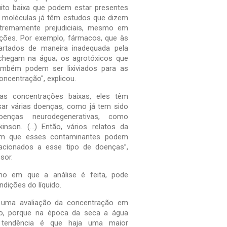
ito baixa que podem estar presentes
 moléculas já têm estudos que dizem
tremamente prejudiciais, mesmo em
ções. Por exemplo, fármacos, que às
rtados de maneira inadequada pela
 chegam na água; os agrotóxicos que
também podem ser lixiviados para as
ncentração", explicou.
s concentrações baixas, eles têm
sar várias doenças, como já tem sido
oenças neurodegenerativas, como
inson. (...) Então, vários relatos da
izem que esses contaminantes podem
lacionados a esse tipo de doenças”,
sor.
no em que a análise é feita, pode
ndições do líquido.
r uma avaliação da concentração em
o, porque na época da seca a água
 tendência é que haja uma maior