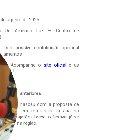
6 de agosto de 2025
da Dr. Américo Luz — Centro de
)
ta, com possível contribuição opcional
lançamentos
ções: Acompanhe o
site oficial
e as
estival.
s edições anteriores
 o FELIM nasceu com a proposta de
ambinho em referência literária no
Em sua trajetória breve, o festival já se
ultural na região.