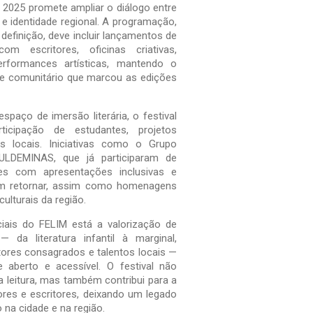
 2025 promete ampliar o diálogo entre
ia e identidade regional. A programação,
definição, deve incluir lançamentos de
com escritores, oficinas criativas,
rformances artísticas, mantendo o
o e comunitário que marcou as edições
paço de imersão literária, o festival
ticipação de estudantes, projetos
as locais. Iniciativas como o Grupo
ULDEMINAS, que já participaram de
res com apresentações inclusivas e
em retornar, assim como homenagens
culturais da região.
ciais do FELIM está a valorização de
 da literatura infantil à marginal,
ores consagrados e talentos locais —
aberto e acessível. O festival não
 leitura, mas também contribui para a
ores e escritores, deixando um legado
o na cidade e na região.