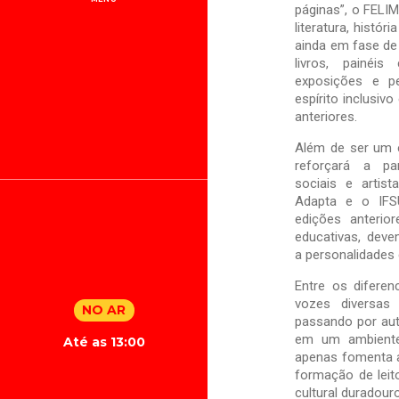
páginas”, o FELIM
literatura, histór
ainda em fase de 
livros, painéis 
exposições e pe
espírito inclusiv
anteriores.
Além de ser um es
reforçará a par
sociais e artist
Adapta e o IFS
edições anterio
educativas, dev
a personalidades 
Entre os diferen
vozes diversas —
NO AR
passando por aut
em um ambiente 
Até as 13:00
apenas fomenta a
formação de leit
cultural duradour