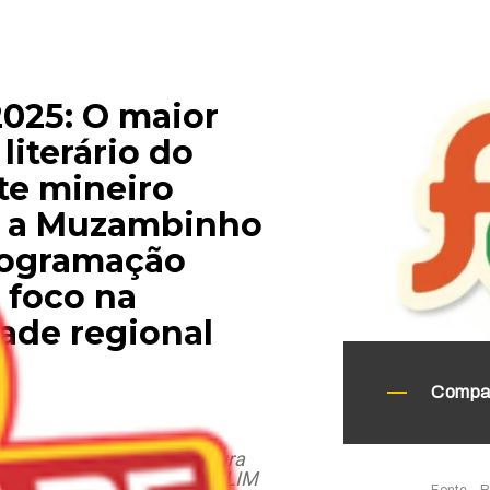
2025: O maior
 literário do
te mineiro
a a Muzambinho
ogramação
e foco na
ade regional
Compar
1 e 16 de agosto, a literatura
 Av. Dr. Américo Luz no FELIM