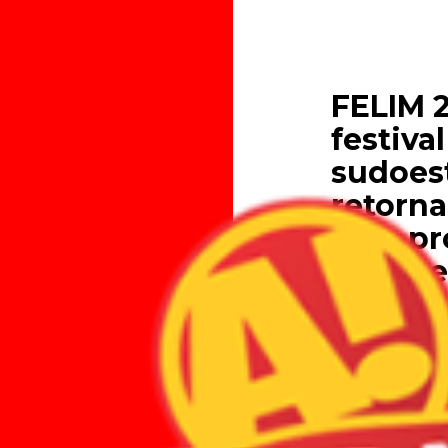
FELIM 
festival
sudoes
retorn
com pr
plural 
identid
03.07.2025
Entre os dias 1
toma conta da