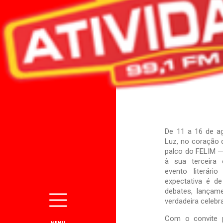
2025.
De 11 a 16 de ag
Luz, no coração
palco do FELIM — 
à sua terceira
evento literár
expectativa é d
debates, lançame
verdadeira celebra
Com o convite p
MENU