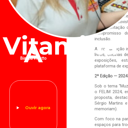
Realizada entre 
edição do FELI
cerimônia na Av
o músico e ativis
a apresentação d
compromisso do
Vitamina
inclusão.
A
A programação i
livros, oficinas 
Bianca Vidotto
exposições, e
plataforma de exp
2ª Edição — 2024
Sob o tema “Muza
o FELIM 2024, e
proposta, destac
Sérgio Martins e
Ouvir agora
memoriam).
Com foco na parti
espaços para troc