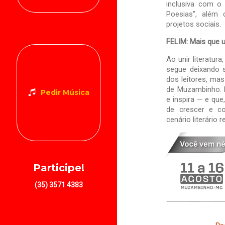
inclusiva com o
Poesias”, além
projetos sociais.
FELIM: Mais que u
Ao unir literatur
segue deixando 
dos leitores, mas
de Muzambinho. 
Pedir Música
e inspira — e que
de crescer e c
cenário literário 
Participe!
(35) 3571 4383