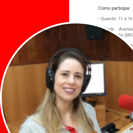
Como participar
• Quando: 11 a 1
• Onde: Aveni
Muzambinho (MG
• Entrada: Gratui
para oficinas e 
• Mais informa
redes sociais
do F
Um olhar sobre a
Criado em 2023,
transformar Muz
interior mineiro. 
tornou um marco c
1ª Edição — 2023