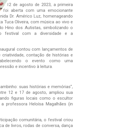
7 e 12 de agosto de 2023, a primeira
M foi aberta com uma emocionante
enida Dr. Américo Luz, homenageando
ta Tuca Oliveira, com música ao vivo e
o Hino dos Autistas, simbolizando o
 festival com a diversidade e a
naugural contou com lançamentos de
de criatividade, contação de histórias e
stabelecendo o evento como uma
ressão e incentivo à leitura.
mbinho: suas histórias e memórias”,
ntre 12 e 17 de agosto, ampliou sua
ando figuras locais como o escultor
 a professora Heloísa Magalhães (in
cipação comunitária, o festival criou
a de livros, rodas de conversa, dança